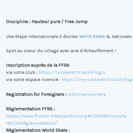
Discipline : Hauteur pure / Free Jump
Une étape internationale 2 étoiles
World Skate
& nationale
Spot au coeur du village avec aire d’échauffement !
Inscription auprès de la FFRS
via votre club :
h
ttps://rolskanet.fr/auth/login
via votre espace licencié :
https://my.rolskanet.fr/auth/log
Registration for Foreigners :
Informations here
Règlementation FFRS :
https://www.ffroller-freestyle.fr/comp%C3%A9titions/la-
r%C3%A9glementation/
Règlementation World Skate :