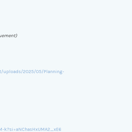
quement)
nt/uploads/2025/05/Planning-
gM-k?si=aNChasHxUMA2_xE6