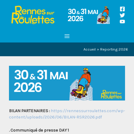
Aller
au
contenu
MAIN
MENU
Accueil
Reporting 2026
BILAN PARTENAIRES :
https://rennessurroulettes.com/wp-
content/uploads/2026/06/BILAN-RSR2026.pdf
. Communiqué de presse DAY 1