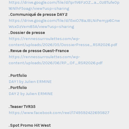
https://drive.google.com/file/d/1pr1V6FzOZ_a_0zBTufe0p
16NlhF5oagr/view?usp=sharing
. Communiqué de presse DAY 2
https://drive.google.com/file/d/15xiO78aJBLNiPemjp6Cnw
WsxDzVem85A/view?usp=sharing
. Dossier de presse
https://rennessurroulettes.com/wp-
content/uploads/2026/05/DossierPresse_RSR2026.pdf
. Revue de presse Ouest-France
https://rennessurroulettes.com/wp-
content/uploads/2026/06/RP_OF_RSR2026.pdf
. Portfolio
DAY 1 by Julien ERMINE
. Portfolio
DAY 2 by Julien ERMINE
. Teaser TVR35
https://www.facebook.com/reel/1749592422695827
. Spot Promo Hit West