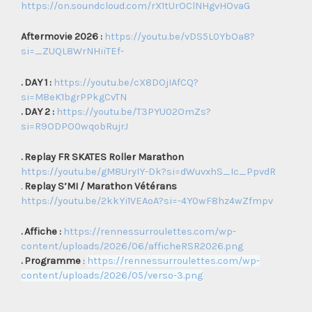
https://on.soundcloud.com/rX1tUrOClNHgvHOvaG
Aftermovie 2026 :
https://youtu.be/vDS5L0YbOa8?
si=_ZUQL8WrNHiiTEf-
. DAY 1 :
https://youtu.be/cX8DOjIAfCQ?
si=M8eK1bgrPPkgCvTN
. DAY 2 :
https://youtu.be/T3PYU02OmZs?
si=R9ODPO0wqobRujrJ
. Replay FR SKATES Roller Marathon
https://youtu.be/gM8UryIY-Dk?si=dWuvxhS_Ic_PpvdR
.
Replay S’MI / Marathon Vétérans
https://youtu.be/2kkYi1VEAoA?si=-4Y0wF8hz4wZfmpv
. Affiche :
https://rennessurroulettes.com/wp-
content/uploads/2026/06/afficheRSR2026.png
. Programme
:
https://rennessurroulettes.com/wp-
content/uploads/2026/05/verso-3.png